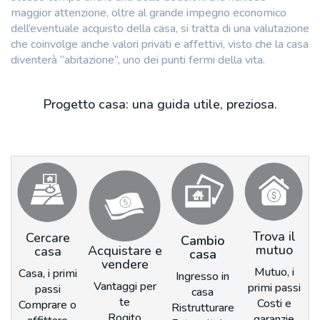
maggior attenzione, oltre al grande impegno economico
dell’eventuale acquisto della casa, si tratta di una valutazione
che coinvolge anche valori privati e affettivi, visto che la casa
diventerà “abitazione”, uno dei punti fermi della vita.
Progetto casa: una guida utile, preziosa.
Trova il
Cercare
Cambio
mutuo
Acquistare e
casa
casa
vendere
Mutuo, i
Casa, i primi
Ingresso in
Vantaggi per
primi passi
passi
casa
te
Costi e
Comprare o
Ristrutturare
Rogito
garanzie