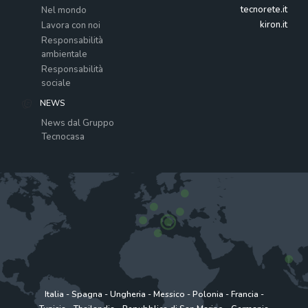
tecnorete.it
Nel mondo
kiron.it
Lavora con noi
Responsabilità
ambientale
Responsabilità
sociale
NEWS
News dal Gruppo
Tecnocasa
Italia
-
Spagna
-
Ungheria
-
Messico
-
Polonia
-
Francia
-