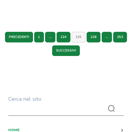
PRECEDENTI
1
…
224
225
226
…
253
SUCCESSIVI
Cerca nel sito
HOME