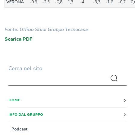
VERONA
-0,9
-2,3
-0,8
1,3
-4
-3,3
-1,6
-0,7
0,
Fonte: Ufficio Studi Gruppo Tecnocasa
Scarica PDF
Cerca nel sito
HOME
INFO DAL GRUPPO
Podcast