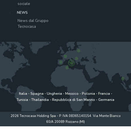
sociale
NEWS
News dal Gruppo
Tecnocasa
Italia
-
Spagna
-
Ungheria
-
Messico
-
Polonia
-
Francia
-
Tunisia
-
Thailandia
-
Repubblica di San Marino
-
Germania
2026 Tecnocasa Holding Spa - P. IVA 08365140154. Via Monte Bianco
60/A 20089 Rozzano (MI)
Privacy policy
|
Policy utilizzo
|
Cookie Policy
|
www.tecnocasagroup.it