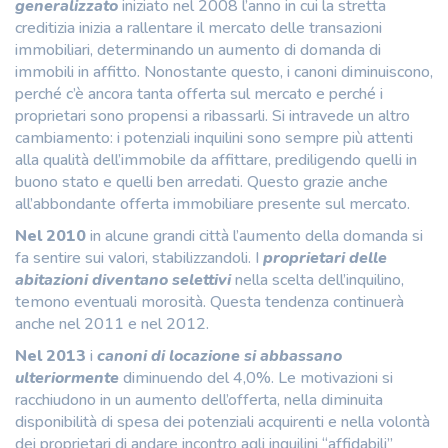
generalizzato
iniziato nel 2008 l’anno in cui la stretta
creditizia inizia a rallentare il mercato delle transazioni
immobiliari, determinando un aumento di domanda di
immobili in affitto. Nonostante questo, i canoni diminuiscono,
perché c’è ancora tanta offerta sul mercato e perché i
proprietari sono propensi a ribassarli. Si intravede un altro
cambiamento: i potenziali inquilini sono sempre più attenti
alla qualità dell’immobile da affittare, prediligendo quelli in
buono stato e quelli ben arredati. Questo grazie anche
all’abbondante offerta immobiliare presente sul mercato.
Nel 2010
in alcune grandi città l’aumento della domanda si
fa sentire sui valori, stabilizzandoli. I
proprietari delle
abitazioni diventano selettivi
nella scelta dell’inquilino,
temono eventuali morosità. Questa tendenza continuerà
anche nel 2011 e nel 2012.
Nel 2013
i
canoni di locazione si abbassano
ulteriormente
diminuendo del 4,0%. Le motivazioni si
racchiudono in un aumento dell’offerta, nella diminuita
disponibilità di spesa dei potenziali acquirenti e nella volontà
dei proprietari di andare incontro agli inquilini “affidabili”