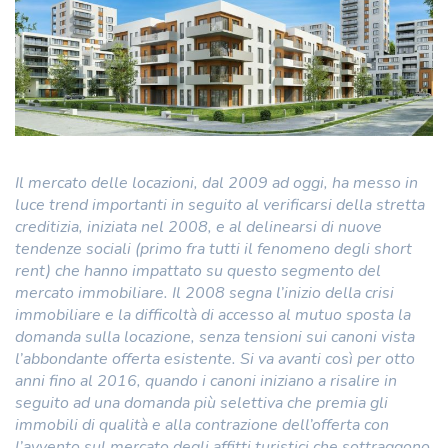
Il mercato delle locazioni, dal 2009 ad oggi, ha messo in
luce trend importanti in seguito al verificarsi della stretta
creditizia, iniziata nel 2008, e al delinearsi di nuove
tendenze sociali (primo fra tutti il fenomeno degli short
rent) che hanno impattato su questo segmento del
mercato immobiliare. Il 2008 segna l’inizio della crisi
immobiliare e la difficoltà di accesso al mutuo sposta la
domanda sulla locazione, senza tensioni sui canoni vista
l’abbondante offerta esistente. Si va avanti così per otto
anni fino al 2016, quando i canoni iniziano a risalire in
seguito ad una domanda più selettiva che premia gli
immobili di qualità e alla contrazione dell’offerta con
l’avvento sul mercato degli affitti turistici che sottraggono