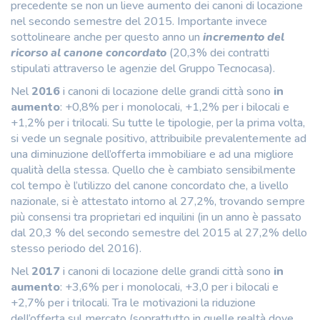
precedente se non un lieve aumento dei canoni di locazione
nel secondo semestre del 2015. Importante invece
sottolineare anche per questo anno un
incremento del
ricorso al canone concordato
(20,3% dei contratti
stipulati attraverso le agenzie del Gruppo Tecnocasa).
Nel
2016
i canoni di locazione delle grandi città sono
in
aumento
: +0,8% per i monolocali, +1,2% per i bilocali e
+1,2% per i trilocali. Su tutte le tipologie, per la prima volta,
si vede un segnale positivo, attribuibile prevalentemente ad
una diminuzione dell’offerta immobiliare e ad una migliore
qualità della stessa. Quello che è cambiato sensibilmente
col tempo è l’utilizzo del canone concordato che, a livello
nazionale, si è attestato intorno al 27,2%, trovando sempre
più consensi tra proprietari ed inquilini (in un anno è passato
dal 20,3 % del secondo semestre del 2015 al 27,2% dello
stesso periodo del 2016).
Nel
2017
i canoni di locazione delle grandi città sono
in
aumento
: +3,6% per i monolocali, +3,0 per i bilocali e
+2,7% per i trilocali. Tra le motivazioni la riduzione
dell’offerta sul mercato (soprattutto in quelle realtà dove