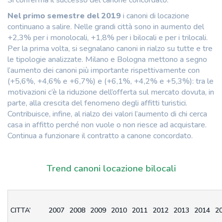
Si conferma il successo del canone concordato.
Nel primo semestre del 2019
i canoni di locazione
continuano a salire. Nelle grandi città sono in aumento del
+2,3% per i monolocali, +1,8% per i bilocali e per i trilocali.
Per la prima volta, si segnalano canoni in rialzo su tutte e tre
le tipologie analizzate. Milano e Bologna mettono a segno
l’aumento dei canoni più importante rispettivamente con
(+5,6%, +4,6% e +6,7%) e (+6,1%, +4,2% e +5,3%): tra le
motivazioni c’è la riduzione dell’offerta sul mercato dovuta, in
parte, alla crescita del fenomeno degli affitti turistici.
Contribuisce, infine, al rialzo dei valori l’aumento di chi cerca
casa in affitto perché non vuole o non riesce ad acquistare.
Continua a funzionare il contratto a canone concordato.
Trend canoni locazione bilocali
CITTA’
2007
2008
2009
2010
2011
2012
2013
2014
2